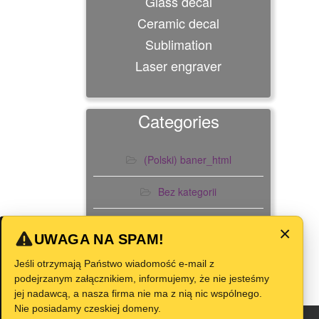
Glass decal
Ceramic decal
Sublimation
Laser engraver
Categories
(Polski) baner_html
Bez kategorii
Slider
×
UWAGA NA SPAM!
Jeśli otrzymają Państwo wiadomość e-mail z
podejrzanym załącznikiem, informujemy, że nie jesteśmy
jej nadawcą, a nasza firma nie ma z nią nic wspólnego.
Nie posiadamy czeskiej domeny.