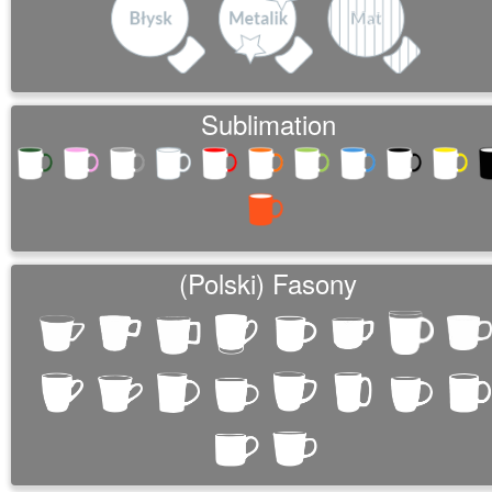
o
n
Sublimation
(Polski) Fasony