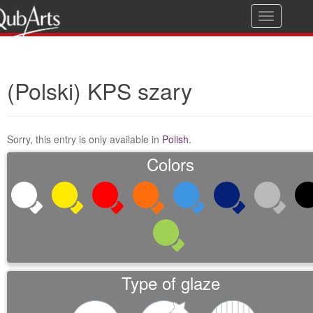
T
Guarantee of quality
o
g
(Polski) KPS szary
g
l
e
Sorry, this entry is only available in
Polish
.
n
Colors
a
v
i
g
a
t
Type of glaze
i