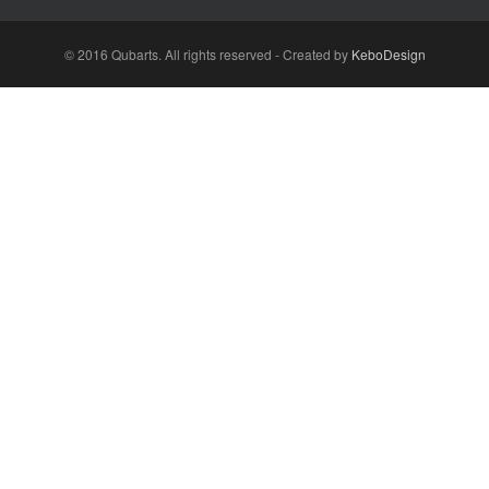
© 2016 Qubarts. All rights reserved - Created by
KeboDesign