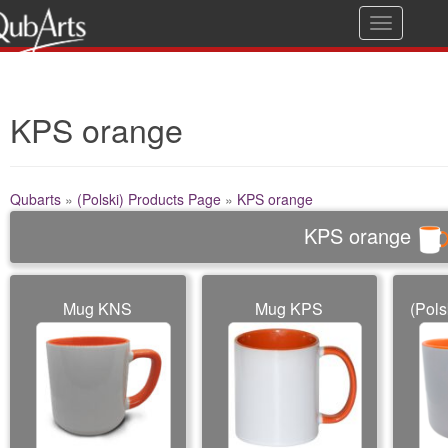
T
Guarantee of quality
o
g
KPS orange
g
l
e
Qubarts
»
(Polski) Products Page
»
KPS orange
n
KPS orange
a
v
i
Mug KNS
Mug KPS
(Pol
g
a
t
i