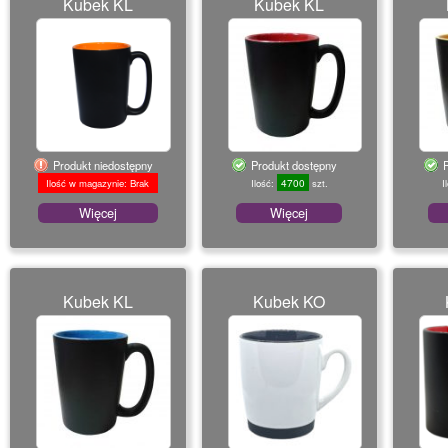
Kubek KL
Kubek KL
Produkt niedostępny
Produkt dostępny
4700
Ilość w magazynie: Brak
Ilość:
szt.
I
Więcej
Więcej
Kubek KL
Kubek KO