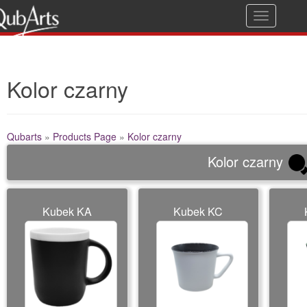
T
Gwarancja jakości
o
g
Kolor czarny
g
l
e
Qubarts
»
Products Page
»
Kolor czarny
n
Kolor czarny
a
v
i
Kubek KA
Kubek KC
g
a
t
i