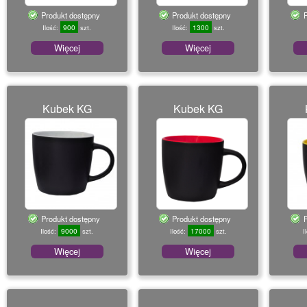
o
Produkt dostępny
Produkt dostępny
n
900
1300
Ilość:
szt.
Ilość:
szt.
Więcej
Więcej
Kubek KG
Kubek KG
Produkt dostępny
Produkt dostępny
9000
17000
Ilość:
szt.
Ilość:
szt.
I
Więcej
Więcej