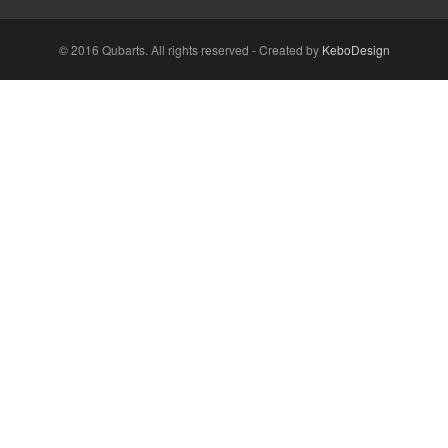
© 2016 Qubarts. All rights reserved - Created by
KeboDesign