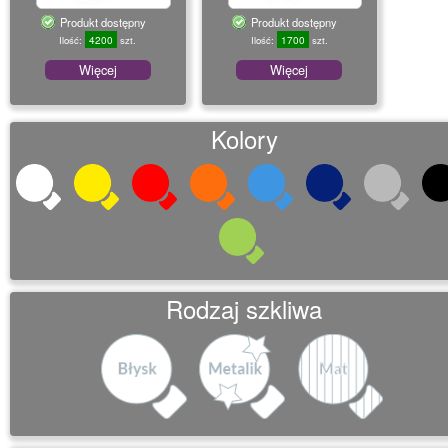
o
Produkt dostępny
Produkt dostępny
n
4200
1700
Ilość:
szt.
Ilość:
szt.
Więcej
Więcej
Kolory
Rodzaj szkliwa