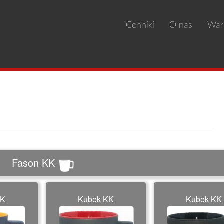
Cenniki
O nas
War
arancja jakości
Fason KK
KK
Kubek KK
Kubek KK