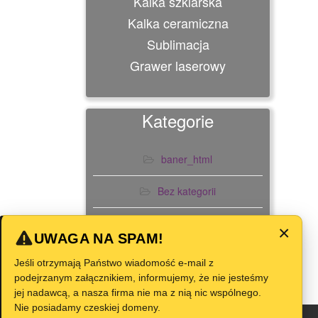
Kalka szklarska
Kalka ceramiczna
Sublimacja
Grawer laserowy
Kategorie
baner_html
Bez kategorii
Slider
×
UWAGA NA SPAM!
Jeśli otrzymają Państwo wiadomość e-mail z
podejrzanym załącznikiem, informujemy, że nie jesteśmy
jej nadawcą, a nasza firma nie ma z nią nic wspólnego.
Nie posiadamy czeskiej domeny.