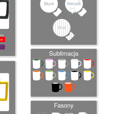
pny
rak
Sublimacja
Fasony