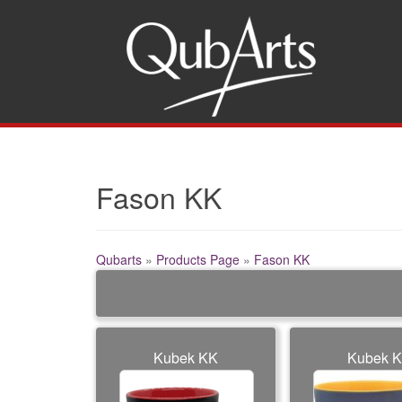
Gw
Fason KK
Qubarts
»
Products Page
»
Fason KK
Kubek KK
Kubek 