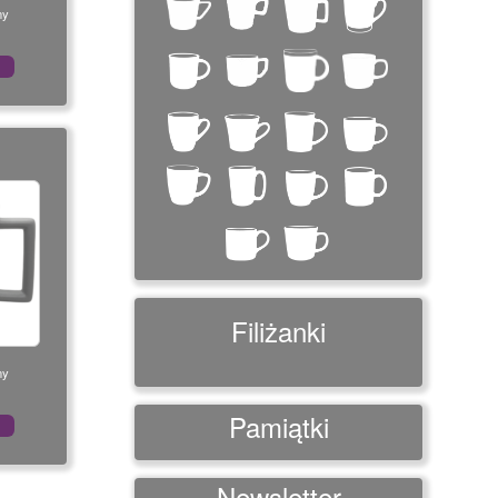
ny
Filiżanki
ny
Pamiątki
Newsletter