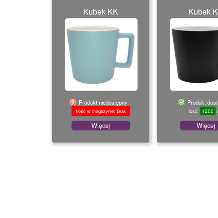
Kubek KK
Kubek 
Produkt niedostępny
Produkt dos
1200
Ilość w magazynie: Brak
Ilość:
s
Więcej
Więcej