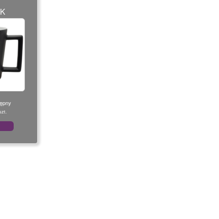
KK
tępny
zt.