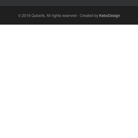
© 2016 Qubarts. All rights reserved - Created by
KeboDesign