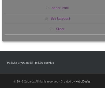
baner_html
Bez kategorii
Slider
Polityka prywatności i plików cookies
© 2016 Qubarts. All rights reserved - Created by
KeboDesign