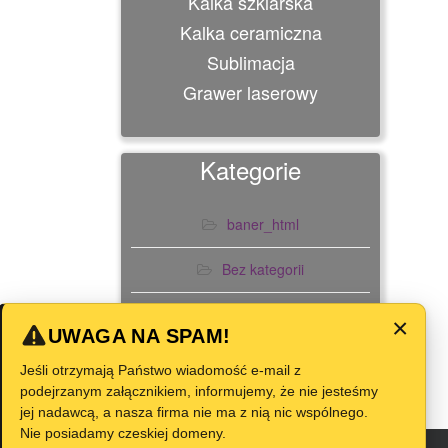
Kalka szklarska
Kalka ceramiczna
Sublimacja
Grawer laserowy
Kategorie
baner_html
Bez kategorii
Slider
×
UWAGA NA SPAM!
Jeśli otrzymają Państwo wiadomość e-mail z
podejrzanym załącznikiem, informujemy, że nie jesteśmy
jej nadawcą, a nasza firma nie ma z nią nic wspólnego.
Nie posiadamy czeskiej domeny.