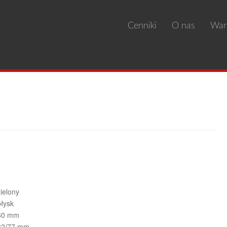
Cenniki
O nas
War
arancja jakości
 Details
zielony
błysk
80 mm
82/77 mm