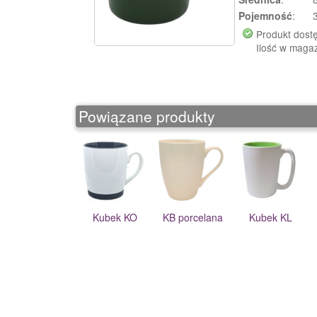
Pojemność
:
Produkt dost
Ilość w maga
Powiązane produkty
Kubek KO
KB porcelana
Kubek KL