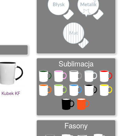
Sublimacja
Kubek KF
Fasony