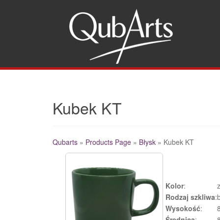
Gw
Kubek KT
Qubarts
»
Products Page
»
Błysk
»
Kubek KT
Additional
Kolor
:
Rodzaj szkliwa
:
Wysokość
:
Średnica
: