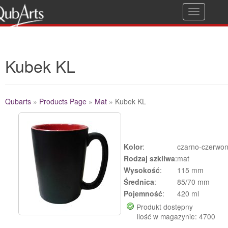
T
Gwarancja jakości
o
g
Kubek KL
g
l
e
Qubarts
»
Products Page
»
Mat
»
Kubek KL
n
a
Additional Details
v
Kolor
:
czarno-czerwo
i
Rodzaj szkliwa
:
mat
g
Wysokość
:
115 mm
Średnica
:
85/70 mm
a
Pojemność
:
420 ml
t
Produkt dostępny
i
Ilość w magazynie: 4700