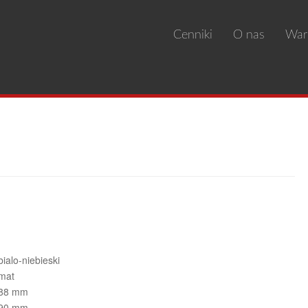
Cenniki
O nas
War
arancja jakości
 Details
bialo-niebieski
mat
88 mm
90 mm