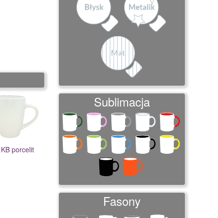
Sublimacja
KB porcelit
Fasony