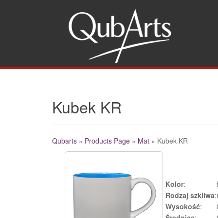
Gw
Kubek KR
Qubarts
»
Products Page
»
Mat
»
Kubek KR
Additional
Kolor
:
Rodzaj szkliwa
:
Wysokość
:
Średnica
: