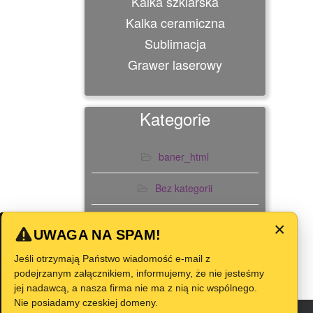
Kalka szklarska
Kalka ceramiczna
Sublimacja
Grawer laserowy
Kategorie
baner_html
Bez kategorii
Slider
×
UWAGA NA SPAM!
Jeśli otrzymają Państwo wiadomość e-mail z
podejrzanym załącznikiem, informujemy, że nie jesteśmy
jej nadawcą, a nasza firma nie ma z nią nic wspólnego.
Nie posiadamy czeskiej domeny.