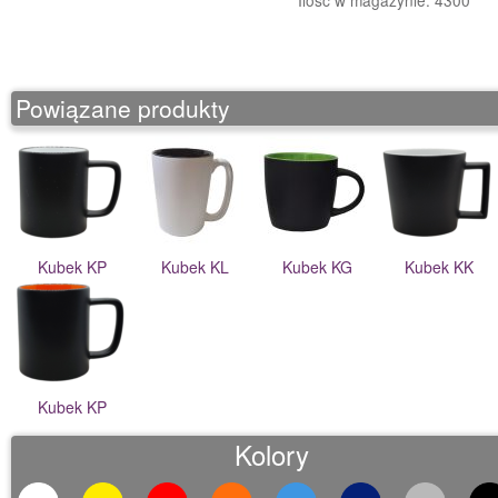
Ilość w magazynie: 4300
o
n
Powiązane produkty
Kubek KP
Kubek KL
Kubek KG
Kubek KK
Kubek KP
Kolory