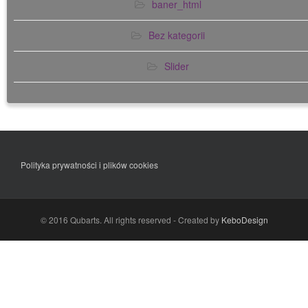
baner_html
Bez kategorii
Slider
Polityka prywatności i plików cookies
© 2016 Qubarts. All rights reserved - Created by
KeboDesign