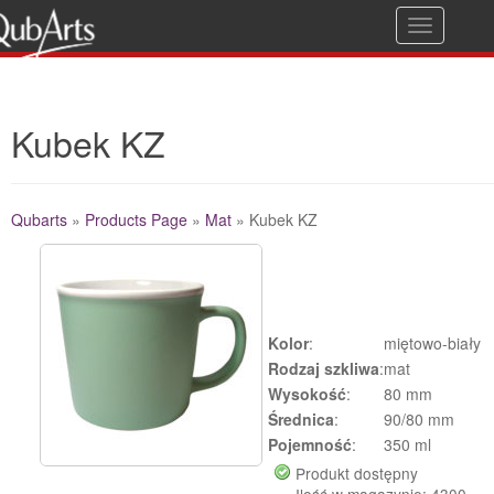
T
Gwarancja jakości
o
g
Kubek KZ
g
l
e
Qubarts
»
Products Page
»
Mat
»
Kubek KZ
n
a
Additional Details
v
i
Kolor
:
miętowo-biały
g
Rodzaj szkliwa
:
mat
Wysokość
:
80 mm
a
Średnica
:
90/80 mm
t
Pojemność
:
350 ml
i
Produkt dostępny