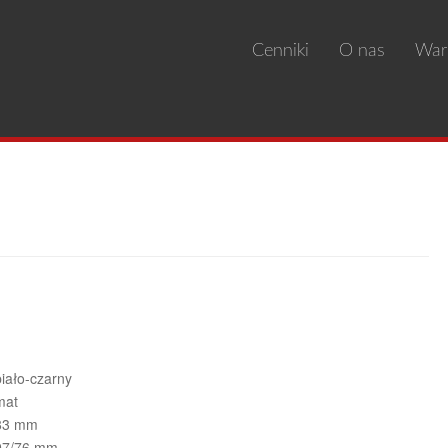
Cenniki
O nas
War
arancja jakości
 Details
biało-czarny
mat
83 mm
97/76 mm