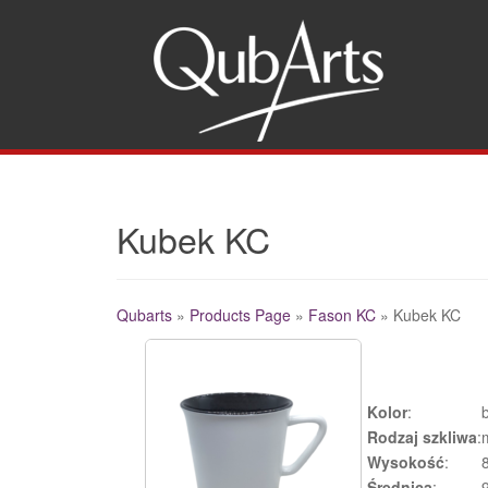
Gw
Kubek KC
Qubarts
»
Products Page
»
Fason KC
»
Kubek KC
Additional
Kolor
:
Rodzaj szkliwa
:
Wysokość
:
Średnica
: