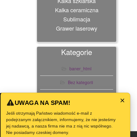
Kalka szklarska
Kalka ceramiczna
Sublimacja
Grawer laserowy
Kategorie
baner_html
Bez kategorii
Slider
×
UWAGA NA SPAM!
Jeśli otrzymają Państwo wiadomość e-mail z
podejrzanym załącznikiem, informujemy, że nie jesteśmy
jej nadawcą, a nasza firma nie ma z nią nic wspólnego.
Nie posiadamy czeskiej domeny.