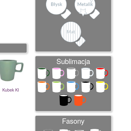
Sublimacja
Kubek KI
Fasony