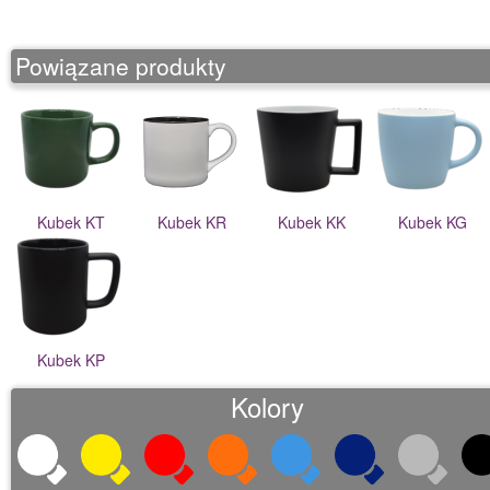
o
n
Powiązane produkty
Kubek KT
Kubek KR
Kubek KK
Kubek KG
Kubek KP
Kolory