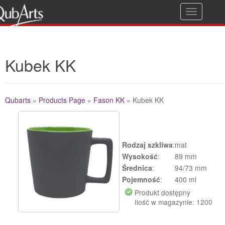
T
Gwarancja jakości
o
g
Kubek KK
g
l
e
Qubarts
»
Products Page
»
Fason KK
»
Kubek KK
n
a
Additional Details
v
Rodzaj szkliwa
:
mat
i
Wysokość
:
89 mm
g
Średnica
:
94/73 mm
Pojemność
:
400 ml
a
Produkt dostępny
t
Ilość w magazynie: 1200
i