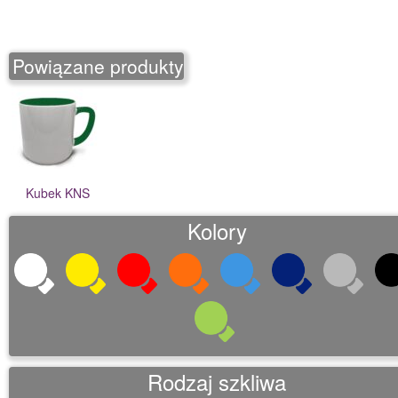
o
n
Powiązane produkty
Kubek KNS
Kolory
Rodzaj szkliwa