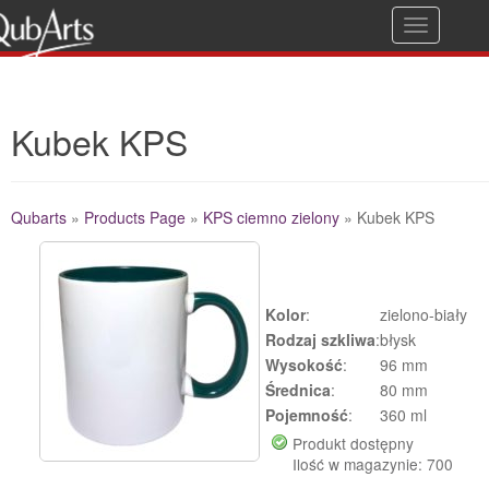
T
Gwarancja jakości
o
g
Kubek KPS
g
l
e
Qubarts
»
Products Page
»
KPS ciemno zielony
»
Kubek KPS
n
a
Additional Details
v
Kolor
:
zielono-biały
i
Rodzaj szkliwa
:
błysk
g
Wysokość
:
96 mm
Średnica
:
80 mm
a
Pojemność
:
360 ml
t
Produkt dostępny
i
Ilość w magazynie: 700