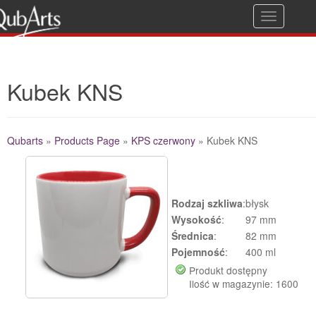
T
Gwarancja jakości
o
g
Kubek KNS
g
l
e
Qubarts
»
Products Page
»
KPS czerwony
»
Kubek KNS
n
a
Additional Details
v
Rodzaj szkliwa
:
błysk
i
Wysokość
:
97 mm
g
Średnica
:
82 mm
Pojemność
:
400 ml
a
Produkt dostępny
t
Ilość w magazynie: 1600
i