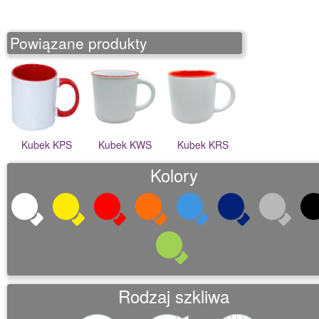
o
n
Powiązane produkty
Kubek KPS
Kubek KWS
Kubek KRS
Kolory
Rodzaj szkliwa