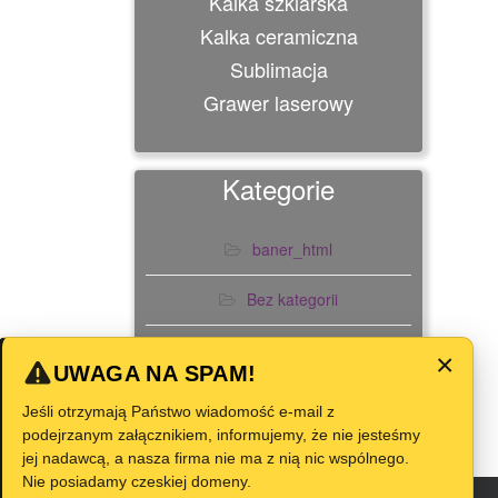
Kalka szklarska
Kalka ceramiczna
Sublimacja
Grawer laserowy
Kategorie
baner_html
Bez kategorii
Slider
×
UWAGA NA SPAM!
Jeśli otrzymają Państwo wiadomość e-mail z
podejrzanym załącznikiem, informujemy, że nie jesteśmy
jej nadawcą, a nasza firma nie ma z nią nic wspólnego.
Nie posiadamy czeskiej domeny.