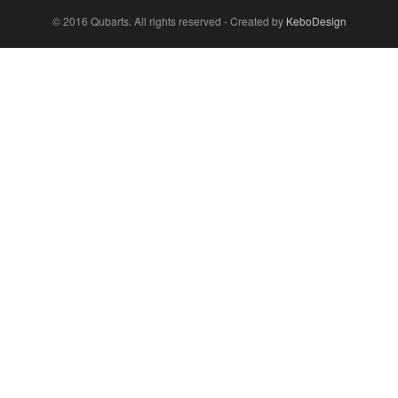
© 2016 Qubarts. All rights reserved - Created by
KeboDesign