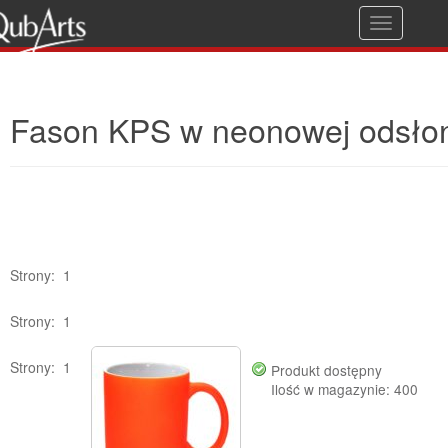
T
Gwarancja jakości
o
g
Fason KPS w neonowej odsło
g
l
e
n
Brak produktów w tej grupie.
a
Brak produktów w tej grupie.
v
Strony:
1
i
Brak produktów w tej grupie.
Strony:
1
g
a
Strony:
1
Produkt dostępny
Ilość w magazynie: 400
t
i