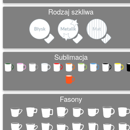
o
Rodzaj szkliwa
n
Sublimacja
Fasony