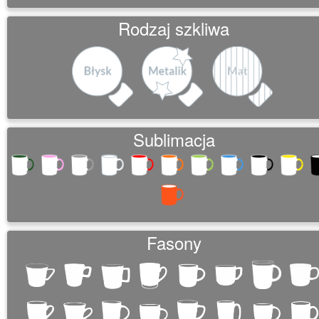
o
Rodzaj szkliwa
n
Sublimacja
Fasony